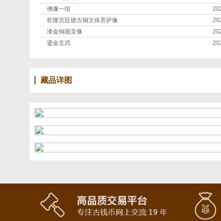
佛像一组
20
乾隆宫廷烧古铜文殊菩萨像
20
漆金铜观音像
20
鎏金玄武
20
藏品详图