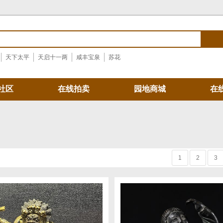
天下太平
天启十一两
咸丰宝泉
苏花
社区
在线拍卖
园地商城
在
1
2
3