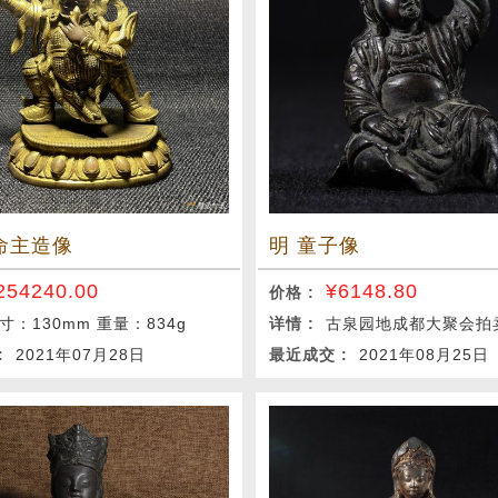
命主造像
明 童子像
254240.00
¥
6148.80
价格 :
寸：130mm 重量：834g
详情 :
古泉园地成都大聚会拍
 :
2021年07月28日
最近成交 :
2021年08月25日