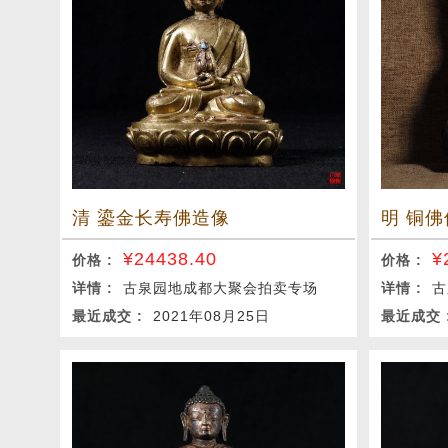
清 鎏金长寿佛造像
明 铜佛
¥
24438.40
¥
价格 :
价格 :
详情 :
古泉园地成都大聚会拍卖专场
详情 :
古
最近成交 :
2021年08月25日
最近成交