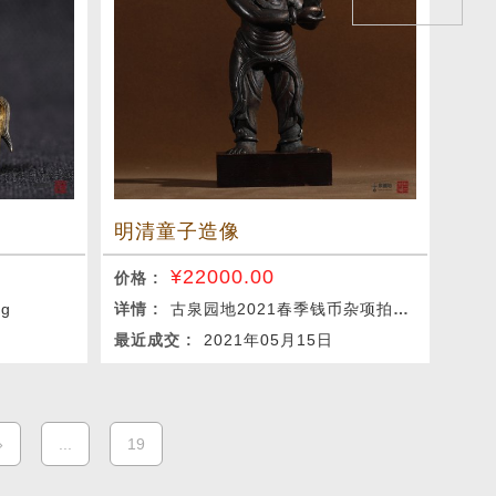
明清童子造像
¥
22000.00
价格 :
g
详情 :
古泉园地2021春季钱币杂项拍卖会
最近成交 :
2021年05月15日
»
...
19