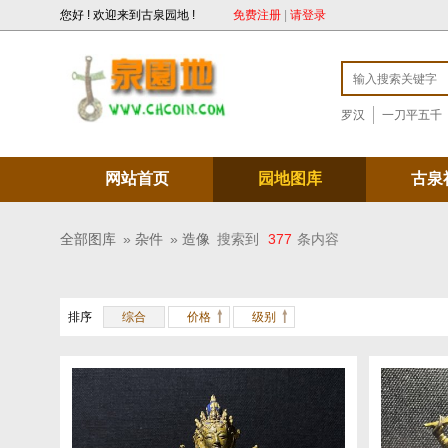
您好 ! 欢迎来到古泉园地 !
免费注册
|
请登录
罗汉
一刀平五千
网站首页
园地图库
古泉
全部图库
»
杂件
»
造像
搜索到
377
条内容
排序
综合
价格
级别