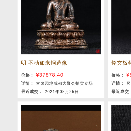
明 不动如来铜造像
铭文板
¥
37878.40
¥
价格 :
价格 :
详情 :
古泉园地成都大聚会拍卖专场
详情 :
尺
最近成交 :
2021年08月25日
最近成交