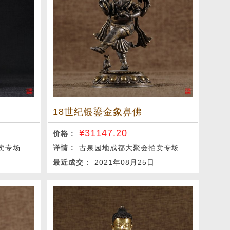
18世纪银鎏金象鼻佛
¥
31147.20
价格 :
卖专场
详情 :
古泉园地成都大聚会拍卖专场
最近成交 :
2021年08月25日