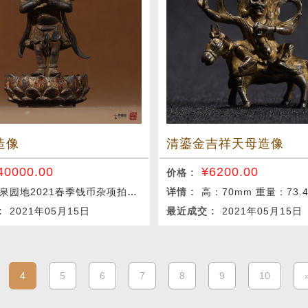
造像
清鎏金吉祥天母造像
40000.00
¥
6200.00
价格 :
泉园地2021春季钱币杂项拍卖会
详情 :
高：70mm 重量：73.4
 :
2021年05月15日
最近成交 :
2021年05月15日
4
5
6
7
8
9
10