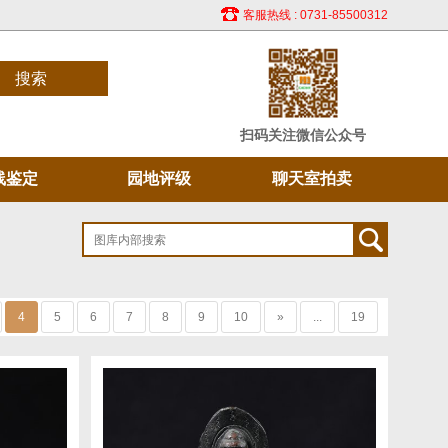
客服热线 : 0731-85500312
搜索
扫码关注微信公众号
线鉴定
园地评级
聊天室拍卖
4
5
6
7
8
9
10
»
...
19