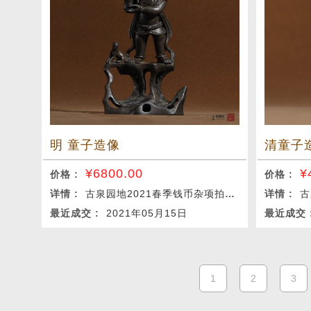
明 童子造像
清童子
¥
6800.00
¥
价格 :
价格 :
详情 :
古泉园地2021春季钱币杂项拍卖会
详情 :
古
最近成交 :
2021年05月15日
最近成交
1
2
3