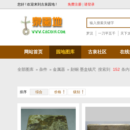
您好 ! 欢迎来到古泉园地 !
免费注册
|
请登录
罗汉
一刀平五千
天下
网站首页
园地图库
古泉社区
在线
全部图库
»
杂件
»
金属器
»
刻铜 墨盒镇尺
搜索到
152
条内
排序
综合
价格
级别