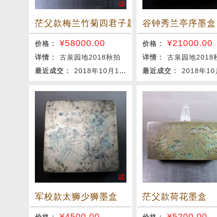
茫父款梅兰竹菊四君子题材墨盒一组
谷钟秀兰亭序墨盒
¥
58000.00
¥
21000.00
价格 :
价格 :
详情 :
古泉园地2018秋拍
详情 :
古泉园地2018
最近成交 :
2018年10月12日
最近成交 :
2018年10月
军校款太狮少狮墨盒
茫父款荷花墨盒
¥
4500.00
¥
5200.00