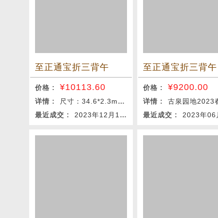
至正通宝折三背午
至正通宝折三背午
¥
10113.60
¥
9200.00
价格 :
价格 :
详情 :
尺寸：34.6*2.3mm 重量：10.2g
详情 :
古泉园地2023春季钱币杂项拍
最近成交 :
2023年12月12日
最近成交 :
2023年06月