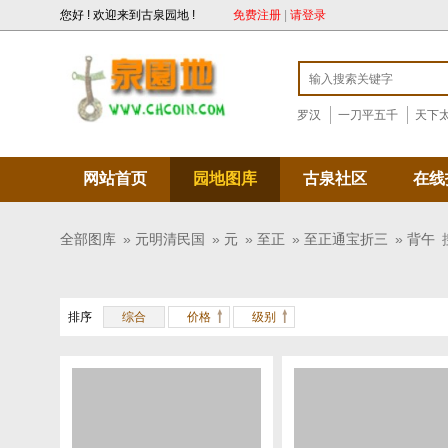
您好 ! 欢迎来到古泉园地 !
免费注册
|
请登录
罗汉
一刀平五千
天下
网站首页
园地图库
古泉社区
在线
全部图库
»
元明清民国
»
元
»
至正
»
至正通宝折三
»
背午
排序
综合
价格
级别