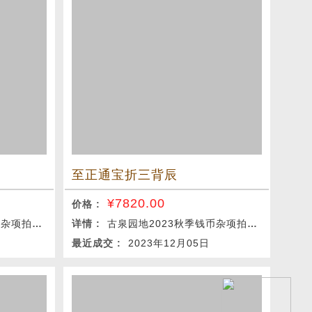
至正通宝折三背辰
¥
7820.00
价格 :
项拍卖会
详情 :
古泉园地2023秋季钱币杂项拍卖会
最近成交 :
2023年12月05日