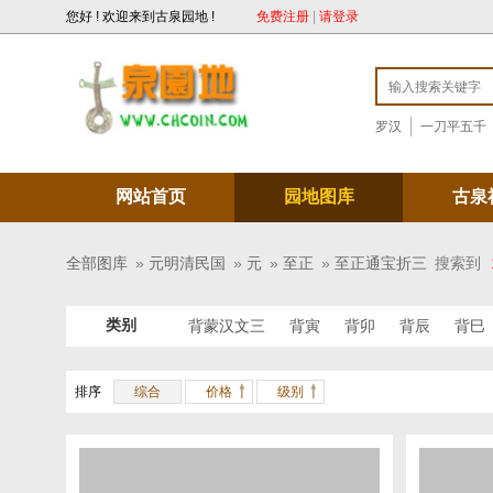
您好 ! 欢迎来到古泉园地 !
免费注册
|
请登录
罗汉
一刀平五千
网站首页
园地图库
古泉
全部图库
»
元明清民国
»
元
»
至正
»
至正通宝折三
搜索到
类别
背蒙汉文三
背寅
背卯
背辰
背巳
排序
综合
价格
级别