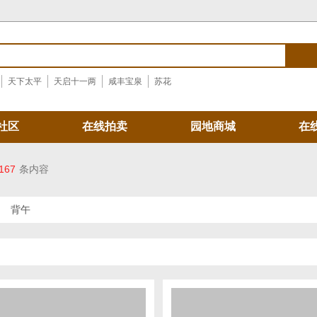
天下太平
天启十一两
咸丰宝泉
苏花
社区
在线拍卖
园地商城
在
167
条内容
背午