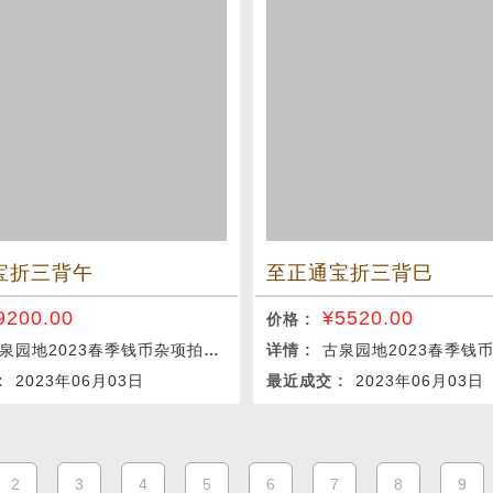
宝折三背午
至正通宝折三背巳
9200.00
¥
5520.00
价格 :
泉园地2023春季钱币杂项拍卖会
详情 :
古泉园地2023春季钱币杂
 :
2023年06月03日
最近成交 :
2023年06月03日
2
3
4
5
6
7
8
9