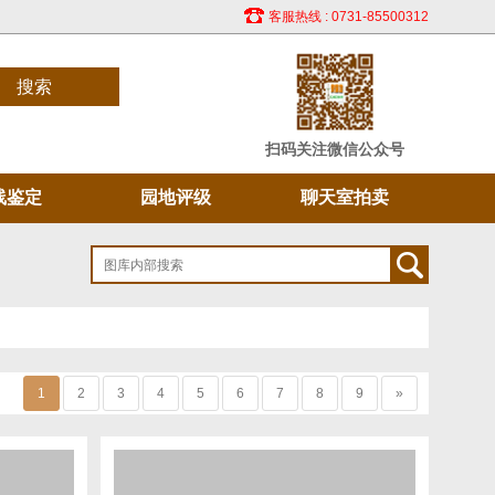
客服热线 : 0731-85500312
搜索
扫码关注微信公众号
线鉴定
园地评级
聊天室拍卖
1
2
3
4
5
6
7
8
9
»